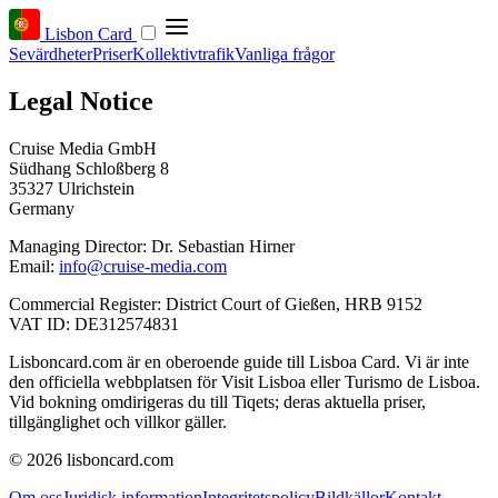
Lisbon Card
Sevärdheter
Priser
Kollektivtrafik
Vanliga frågor
Legal Notice
Cruise Media GmbH
Südhang Schloßberg 8
35327 Ulrichstein
Germany
Managing Director: Dr. Sebastian Hirner
Email:
info@cruise-media.com
Commercial Register: District Court of Gießen, HRB 9152
VAT ID: DE312574831
Lisboncard.com är en oberoende guide till Lisboa Card. Vi är inte
den officiella webbplatsen för Visit Lisboa eller Turismo de Lisboa.
Vid bokning omdirigeras du till Tiqets; deras aktuella priser,
tillgänglighet och villkor gäller.
© 2026 lisboncard.com
Om oss
Juridisk information
Integritetspolicy
Bildkällor
Kontakt