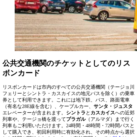
公共交通機関のチケットとしてのリス
ボンカード
リスボンカードは市内のすべての公共交通機関（テージョ川
フェリーとシントラ・カスカイスの地元バスを除く）の乗車
券として利用できます。これには地下鉄、バス、路面電車
（有名な28E線を含む）、ケーブルカー、
サンタ・ジュスタ
エレベーターが含まれます。
シントラ
と
カスカイス
への近郊
列車や、テージョ橋を渡って
プラガル
（アルマダ）まで行く
列車もご利用いただけます。24時間・48時間・72時間パスと
して購入でき、初回利用時に有効化され、その時点から選択