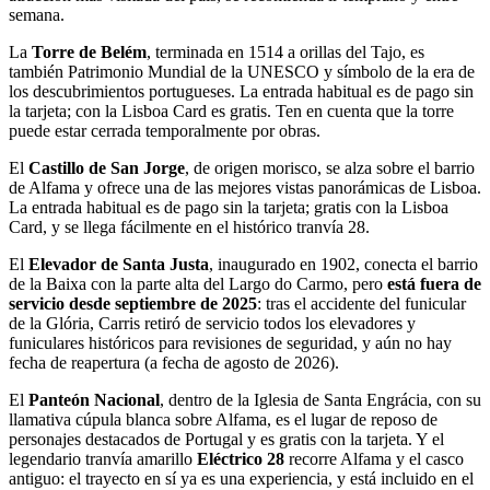
semana.
La
Torre de Belém
, terminada en 1514 a orillas del Tajo, es
también Patrimonio Mundial de la UNESCO y símbolo de la era de
los descubrimientos portugueses. La entrada habitual es de pago sin
la tarjeta; con la Lisboa Card es gratis. Ten en cuenta que la torre
puede estar cerrada temporalmente por obras.
El
Castillo de San Jorge
, de origen morisco, se alza sobre el barrio
de Alfama y ofrece una de las mejores vistas panorámicas de Lisboa.
La entrada habitual es de pago sin la tarjeta; gratis con la Lisboa
Card, y se llega fácilmente en el histórico tranvía 28.
El
Elevador de Santa Justa
, inaugurado en 1902, conecta el barrio
de la Baixa con la parte alta del Largo do Carmo, pero
está fuera de
servicio desde septiembre de 2025
: tras el accidente del funicular
de la Glória, Carris retiró de servicio todos los elevadores y
funiculares históricos para revisiones de seguridad, y aún no hay
fecha de reapertura (a fecha de agosto de 2026).
El
Panteón Nacional
, dentro de la Iglesia de Santa Engrácia, con su
llamativa cúpula blanca sobre Alfama, es el lugar de reposo de
personajes destacados de Portugal y es gratis con la tarjeta. Y el
legendario tranvía amarillo
Eléctrico 28
recorre Alfama y el casco
antiguo: el trayecto en sí ya es una experiencia, y está incluido en el